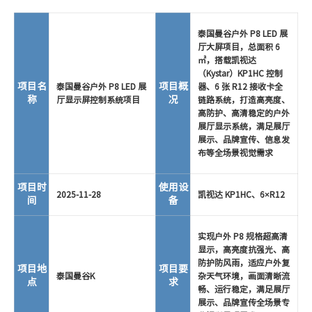
泰国曼谷户外 P8 LED 展
厅大屏项目，总面积 6
㎡，搭载凯视达
（Kystar）KP1HC 控制
项目名
项目概
泰国曼谷户外 P8 LED 展
器、6 张 R12 接收卡全
称
况
厅显示屏控制系统项目
链路系统，打造高亮度、
高防护、高清稳定的户外
展厅显示系统，满足展厅
展示、品牌宣传、信息发
布等全场景视觉需求
项目时
使用设
2025-11-28
凯视达 KP1HC、6×R12
间
备
实现户外 P8 规格超高清
显示，高亮度抗强光、高
防护防风雨，适应户外复
项目地
项目要
泰国曼谷K
杂天气环境，画面清晰流
点
求
畅、运行稳定，满足展厅
展示、品牌宣传全场景专