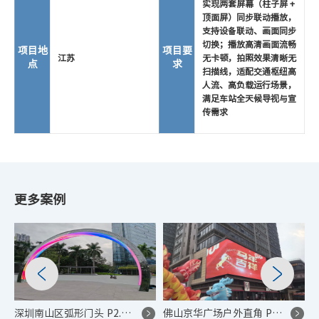
实现两套屏幕（柱子屏 +
顶面屏）同步联动播放，
支持设备联动、画面同步
切换；播放高清画面流畅
项目地
项目要
江苏
无卡顿，拍照效果清晰无
点
求
扫描线，适配交通枢纽高
人流、高负载运行场景，
满足车站全天候导视与宣
传需求
更多案例
深圳南山区弧形门头 P2.5 LED 显示屏控制系统项目
佛山京华广场户外直角 P4 LED 地标广告屏控制系统项目