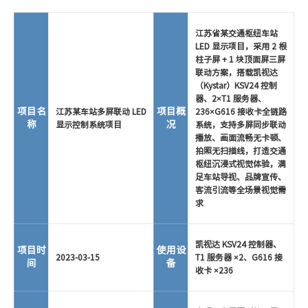
江苏省某交通枢纽车站
LED 显示项目，采用 2 根
柱子屏 + 1 块顶面屏三屏
联动方案，搭载凯视达
（Kystar）KSV24 控制
器、2×T1 服务器、
项目名
项目概
江苏某车站多屏联动 LED
236×G616 接收卡全链路
称
况
显示控制系统项目
系统，支持多屏同步联动
播放、画面流畅无卡顿、
拍照无扫描线，打造交通
枢纽沉浸式视觉体验，满
足车站导视、品牌宣传、
客流引流等全场景视觉需
求
凯视达 KSV24 控制器、
项目时
使用设
2023-03-15
T1 服务器 ×2、G616 接
间
备
收卡 ×236