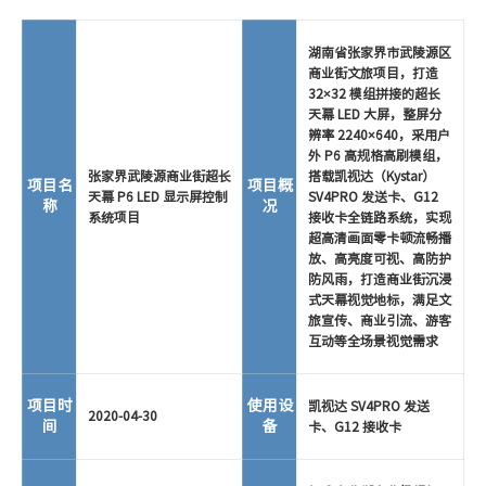
湖南省张家界市武陵源区
商业街文旅项目，打造
32×32 模组拼接的超长
天幕 LED 大屏，整屏分
辨率 2240×640，采用户
外 P6 高规格高刷模组，
张家界武陵源商业街超长
搭载凯视达（Kystar）
项目名
项目概
天幕 P6 LED 显示屏控制
SV4PRO 发送卡、G12
称
况
系统项目
接收卡全链路系统，实现
超高清画面零卡顿流畅播
放、高亮度可视、高防护
防风雨，打造商业街沉浸
式天幕视觉地标，满足文
旅宣传、商业引流、游客
互动等全场景视觉需求
项目时
使用设
凯视达 SV4PRO 发送
2020-04-30
间
备
卡、G12 接收卡