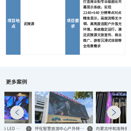
打造商业街专业级超长天
幕显示系统，实现
2240×640 分辨率点对点
精准显示，画面流畅无卡
项目地
项目要
武陵源
顿、高亮度适配户外强光
点
求
环境，系统稳定运行，满
足武陵源文旅宣传、商业
推广、游客沉浸式体验等
全场景需求
更多案例
怀化智慧旅游中心户外转角 P2.5 LED 显示屏控制系统项目
内蒙古呼和浩特麦莎 KTV 户外 P5 异形 LED 显示屏控制系统项目