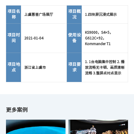
项目名
项目概
上虞惠普广场展厅
1.四块屏沉浸式展示
称
况
KS9000，S4×5，
项目时
使用设
2021-01-04
G612C×92，
间
备
Kommander T1
1. 1台电脑集中控制 2. 播
项目地
项目要
浙江省上虞市
放流畅无卡顿、画质清晰
点
求
流畅 3.整屏点对点显示
更多案例