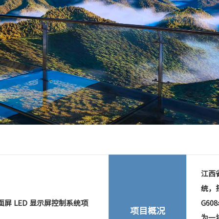
Next
江西
统，搭
屏 LED 显示屏控制系统项
G6
项目概况
为一