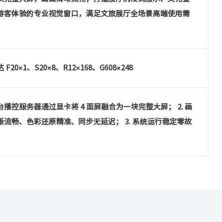
游客体验的专业视觉窗口，满足文旅展厅全场景高端使用需
 F20×1、S20×8、R12×168、G608×248
一台播控服务器通过显卡将 4 面屏融合为一块完整大屏； 2. 画
晰流畅、色彩还原精准、同步无延迟； 3. 系统运行稳定零故