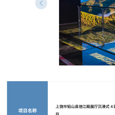
上饶市铅山县信江阁展厅沉浸式 4 面
项目名称
目