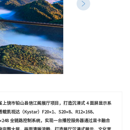
省上饶市铅山县信江阁展厅项目，打造沉浸式 4 面屏显示系
载凯视达（Kystar）F20×1、S20×8、R12×168、
08×248 全链路控制系统，实现一台播控服务器通过显卡融合
块完整大屏，画面清晰流畅，打造展厅沉浸式展示、文化宣