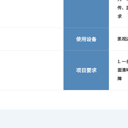
传、
求
使用设备
凯视达
1. 
项目要求
面清
障