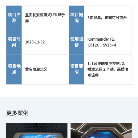
项目名
项目概
重庆长安沉浸式LED显示
5面屏幕，正面可分可合
称
况
屏
项目时
使用设
Kommander F2，
2020-12-02
间
备
G612C，SV16×4
1. 1台电脑集中控制; 2.
项目地
项目要
重庆市渝北区
播放流畅无卡顿、画质清
点
求
晰流畅
更多案例